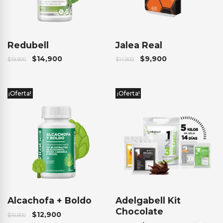
Redubell
Jalea Real
$
14,900
$
9,900
$
19,900
$
14,900
¡Oferta!
¡Oferta!
Alcachofa + Boldo
Adelgabell Kit
Chocolate
$
12,900
$
16,900