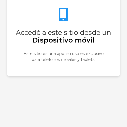
Accedé a este sitio desde un
Dispositivo móvil
Prem. Frag. Masc. Legend Eau De Parfum 100 Ml
Este sitio es una app, su uso es exclusivo
para teléfonos móviles y tablets.
$54.900
$79.900