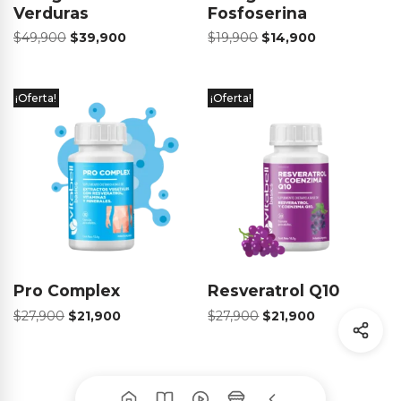
Verduras
Fosfoserina
$
49,900
$
39,900
$
19,900
$
14,900
¡Oferta!
¡Oferta!
Pro Complex
Resveratrol Q10
$
27,900
$
21,900
$
27,900
$
21,900