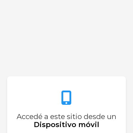
cidos grasos esenciales,
Ayuda a reducir la
 cardiovasculares.
rales y proteínas
ción equilibrada de
rzar la salud general,
o y mental.
Accedé a este sitio desde un
Dispositivo móvil