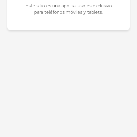
Este sitio es una app, su uso es exclusivo
para teléfonos móviles y tablets.
Sé el primero en
Tu dirección de correo e
obligatorios están marc
Tu puntuación
*
Tu valoración
*
Nombre
*