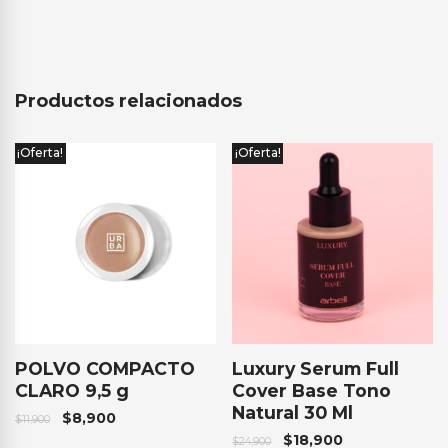
Productos relacionados
¡Oferta!
¡Oferta!
POLVO COMPACTO
Luxury Serum Full
CLARO 9,5 g
Cover Base Tono
Natural 30 Ml
$
8,900
$
11,900
$
18,900
$
24,900