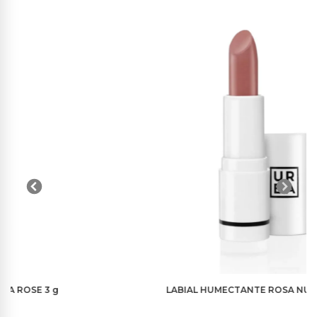
fiest
LABIAL HUMECTANTE ROSA NUDE 3 g