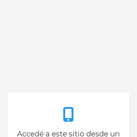
cómodo
UIDO
,
Sé el primero e
Accedé a este sitio desde un
HORAS HYPNOTI