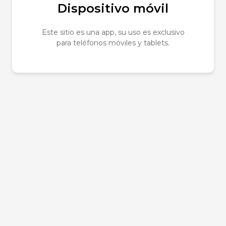
Dispositivo móvil
Tu dirección de correo e
Este sitio es una app, su uso es exclusivo
obligatorios están marc
para teléfonos móviles y tablets.
Tu puntuación
*
Tu valoración
*
Nombre
*
Correo electrónico
*