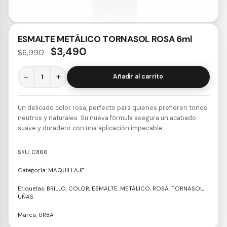
ESMALTE METÁLICO TORNASOL ROSA 6ml
$
3,490
$
6,990
−
+
Añadir al carrito
Un delicado color rosa, perfecto para quienes prefieren tonos
neutros y naturales. Su nueva fórmula asegura un acabado
suave y duradero con una aplicación impecable.
SKU:
C866
Categoría:
MAQUILLAJE
Etiquetas:
BRILLO
,
COLOR
,
ESMALTE
,
METÁLICO
,
ROSA
,
TORNASOL
,
UÑAS
Marca:
URBA