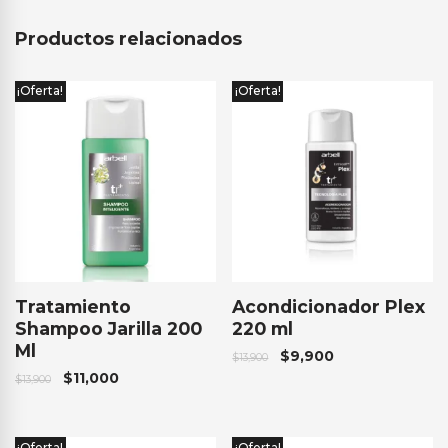
Productos relacionados
¡Oferta!
¡Oferta!
Tratamiento
Acondicionador Plex
Shampoo Jarilla 200
220 ml
Ml
$
9,900
$
13,900
$
11,000
$
13,900
¡Oferta!
¡Oferta!