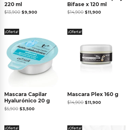
220 ml
Bifase x 120 ml
$
13,900
$
9,900
$
14,900
$
11,900
¡Oferta!
¡Oferta!
Mascara Capilar
Mascara Plex 160 g
Hyalurónico 20 g
$
14,900
$
11,900
$
5,900
$
3,500
¡Oferta!
¡Oferta!