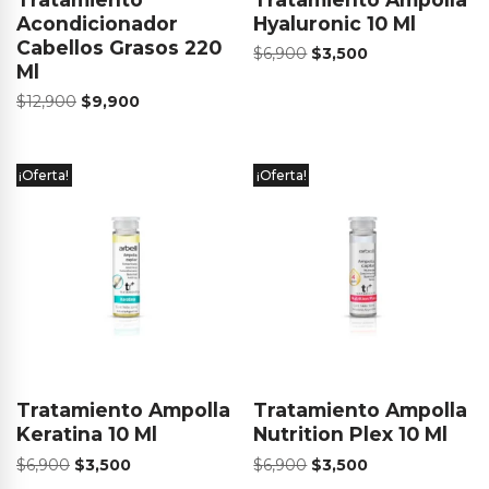
Acondicionador
Hyaluronic 10 Ml
Cabellos Grasos 220
$
6,900
$
3,500
Ml
$
12,900
$
9,900
¡Oferta!
¡Oferta!
Tratamiento Ampolla
Tratamiento Ampolla
Keratina 10 Ml
Nutrition Plex 10 Ml
$
6,900
$
3,500
$
6,900
$
3,500