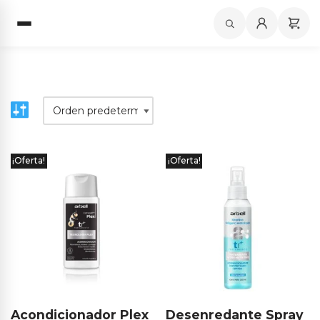
Saltar
al
contenido
¡Oferta!
¡Oferta!
Acondicionador Plex
Desenredante Spray