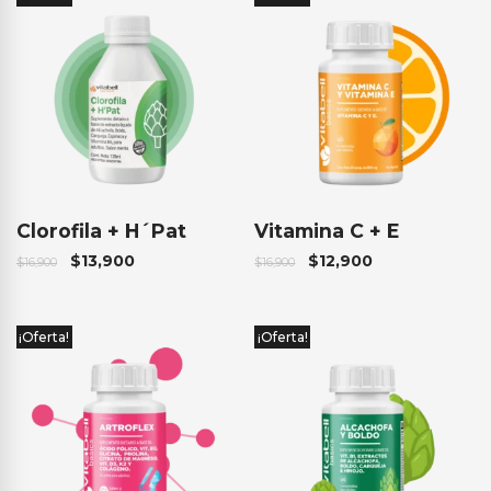
Clorofila + H´Pat
Vitamina C + E
$
13,900
$
12,900
$
16,900
$
16,900
¡Oferta!
¡Oferta!