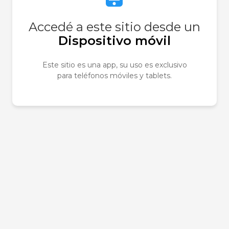
Accedé a este sitio desde un
Dispositivo móvil
Este sitio es una app, su uso es exclusivo
Sé el primero e
para teléfonos móviles y tablets.
Tu dirección de correo e
obligatorios están marc
Tu puntuación
*
Tu valoración
*