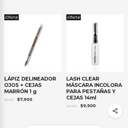
¡Oferta!
¡Oferta!
LÁPIZ DELINEADOR
LASH CLEAR
OJOS + CEJAS
MÁSCARA INCOLORA
MARRÓN 1 g
PARA PESTAÑAS Y
CEJAS 14ml
$
7,900
$
8,900
$
9,900
$
12,900