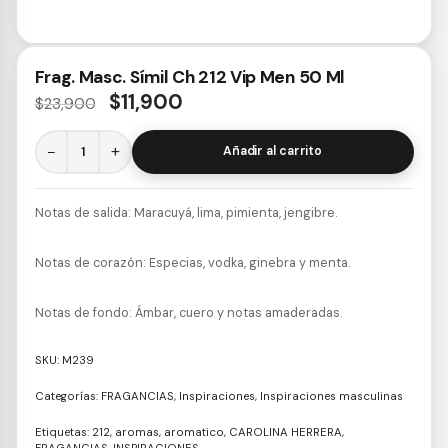
Frag. Masc. Símil Ch 212 Vip Men 50 Ml
$
11,900
$
23,900
−
+
Añadir al carrito
Notas de salida:
Maracuyá, lima, pimienta, jengibre.
Notas de corazón:
Especias, vodka, ginebra y menta.
Notas de fondo:
Ámbar, cuero y notas amaderadas.
SKU:
M239
Categorías:
FRAGANCIAS
,
Inspiraciones
,
Inspiraciones masculinas
Etiquetas:
212
,
aromas
,
aromatico
,
CAROLINA HERRERA
,