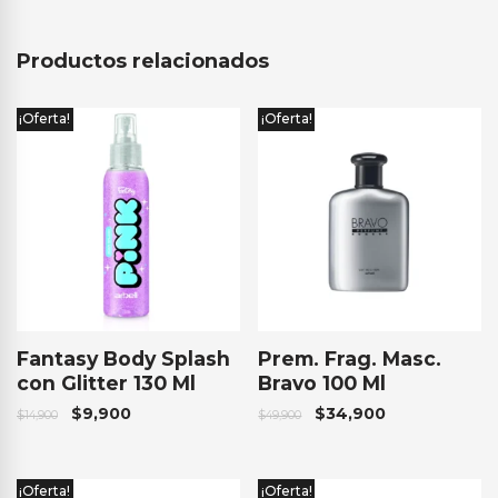
Productos relacionados
¡Oferta!
¡Oferta!
Fantasy Body Splash
Prem. Frag. Masc.
con Glitter 130 Ml
Bravo 100 Ml
$
9,900
$
34,900
$
14,900
$
49,900
¡Oferta!
¡Oferta!