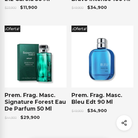
$
11,900
$
34,900
$
23,900
$
49,900
¡Oferta!
¡Oferta!
Prem. Frag. Masc.
Prem. Frag. Masc.
Signature Forest Eau
Bleu Edt 90 Ml
De Parfum 50 Ml
$
34,900
$
49,900
$
29,900
$
44,900