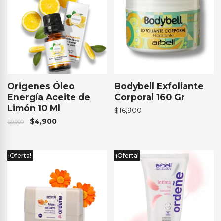
Origenes Óleo
Bodybell Exfoliante
Energía Aceite de
Corporal 160 Gr
Limón 10 Ml
$
16,900
$
4,900
$
9,900
¡Oferta!
¡Oferta!