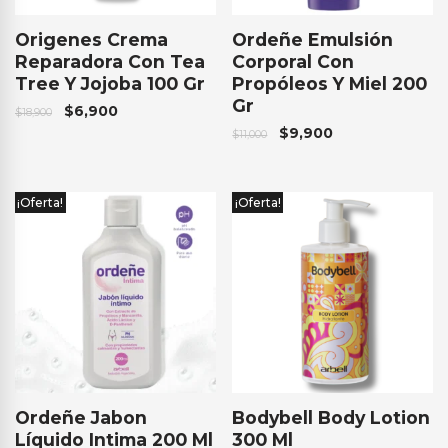
Origenes Crema
Ordeñe Emulsión
Reparadora Con Tea
Corporal Con
Tree Y Jojoba 100 Gr
Propóleos Y Miel 200
Gr
$
6,900
$
18,900
$
9,900
$
11,000
¡Oferta!
¡Oferta!
Ordeñe Jabon
Bodybell Body Lotion
Líquido Intima 200 Ml
300 Ml