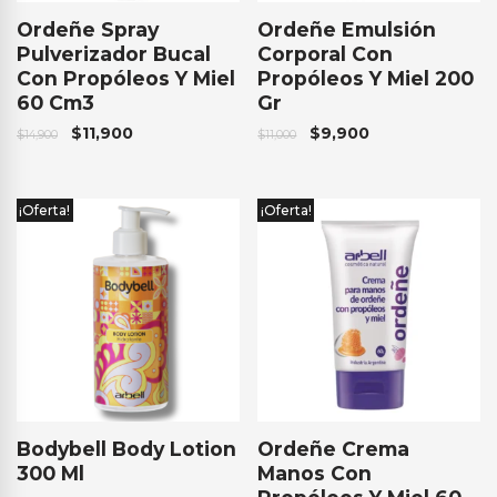
Ordeñe Spray
Ordeñe Emulsión
Pulverizador Bucal
Corporal Con
Con Propóleos Y Miel
Propóleos Y Miel 200
60 Cm3
Gr
$
11,900
$
9,900
$
14,900
$
11,000
¡Oferta!
¡Oferta!
Bodybell Body Lotion
Ordeñe Crema
300 Ml
Manos Con