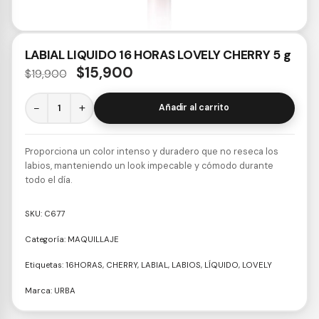
LABIAL LIQUIDO 16 HORAS LOVELY CHERRY 5 g
$
15,900
$
19,900
−
+
Añadir al carrito
Proporciona un color intenso y duradero que no reseca los
labios, manteniendo un look impecable y cómodo durante
todo el día.
SKU:
C677
Categoría:
MAQUILLAJE
Etiquetas:
16HORAS
,
CHERRY
,
LABIAL
,
LABIOS
,
LÍQUIDO
,
LOVELY
Marca:
URBA