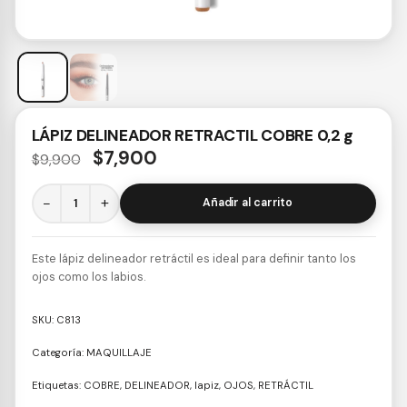
LÁPIZ DELINEADOR RETRACTIL COBRE 0,2 g
$
7,900
$
9,900
−
+
Añadir al carrito
Este lápiz delineador retráctil es ideal para definir tanto los
ojos como los labios.
SKU:
C813
Categoría:
MAQUILLAJE
Etiquetas:
COBRE
,
DELINEADOR
,
lapiz
,
OJOS
,
RETRÁCTIL