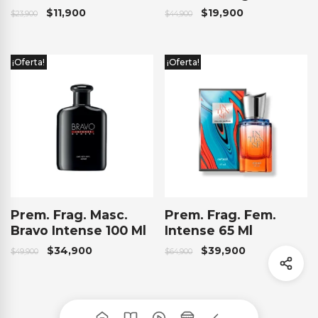
$
11,900
$
19,900
$
23,900
$
44,900
¡Oferta!
¡Oferta!
Prem. Frag. Masc.
Prem. Frag. Fem.
Bravo Intense 100 Ml
Intense 65 Ml
$
34,900
$
39,900
$
49,900
$
64,900