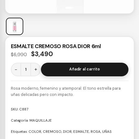
ESMALTE CREMOSO ROSA DIOR 6ml
$
3,490
$
6,990
−
+
Añadir al carrito
Rosa moderno, femenino y atemporal. El tono estrella para
uñas delicadas pero con impacto.
SKU:
C887
Categoría:
MAQUILLAJE
Etiquetas:
COLOR
,
CREMOSO
,
DIOR
,
ESMALTE
,
ROSA
,
UÑAS