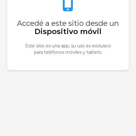
Accedé a este sitio desde un
Dispositivo móvil
Este sitio es una app, su uso es exclusivo
Sé el primero e
para teléfonos móviles y tablets.
Ducha 200 Ml”
Tu dirección de correo e
obligatorios están marc
Tu puntuación
*
Tu valoración
*