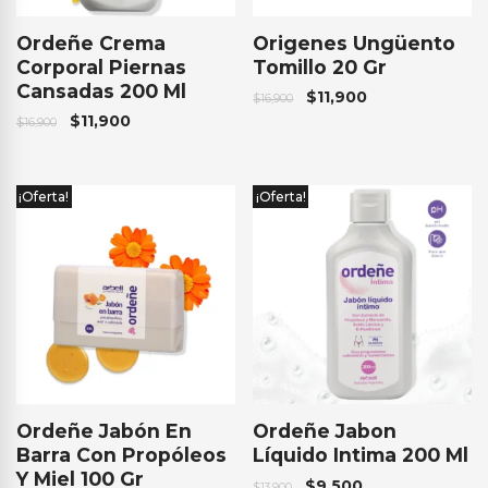
Ordeñe Crema
Origenes Ungüento
Corporal Piernas
Tomillo 20 Gr
Cansadas 200 Ml
$
11,900
$
16,900
$
11,900
$
16,900
¡Oferta!
¡Oferta!
Ordeñe Jabón En
Ordeñe Jabon
Barra Con Propóleos
Líquido Intima 200 Ml
Y Miel 100 Gr
$
9,500
$
13,900