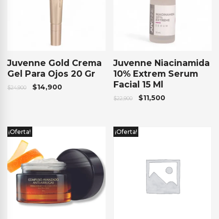
Juvenne Gold Crema
Juvenne Niacinamida
Gel Para Ojos 20 Gr
10% Extrem Serum
Facial 15 Ml
$
14,900
$
24,900
$
11,500
$
22,900
¡Oferta!
¡Oferta!